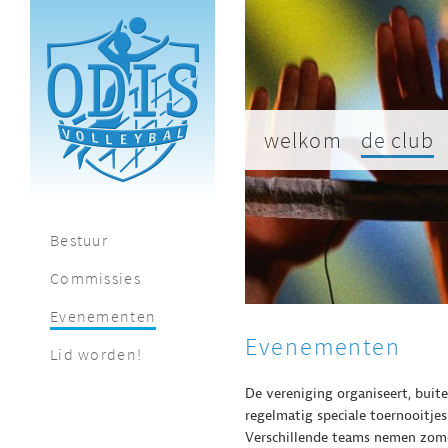
welkom
de club
Bestuur
Commissies
Evenementen
Evenementen
Lid worden!
De vereniging organiseert, buiten
regelmatig speciale toernooitje
Verschillende teams nemen zomer