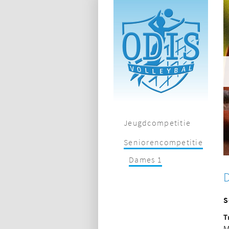
Jeugdcompetitie
Seniorencompetitie
Dames 1
S
T
M