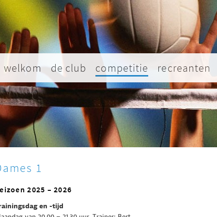
welkom
de club
competitie
recreanten
Dames 1
eizoen 2025 – 2026
rainingsdag en -tijd
aandag van 20.00 – 21.30 uur. Trainer: Bert