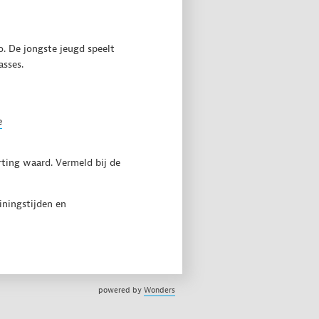
o. De jongste jeugd speelt
asses.
e
rting waard. Vermeld bij de
iningstijden en
powered by
Wonders