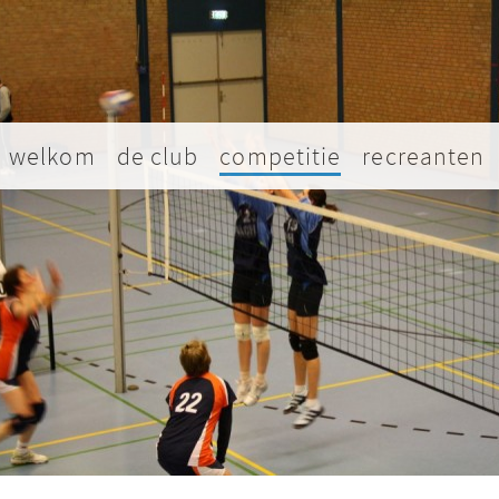
welkom
de club
competitie
recreanten