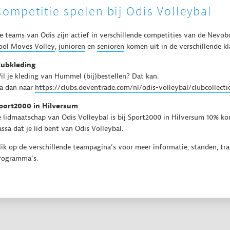
Competitie spelen bij Odis Volleybal
e teams van Odis zijn actief in verschillende competities van de Nevob
ool Moves Volley
,
junioren
en
senioren
komen uit in de verschillende kl
lubkleding
il je kleding van Hummel (bij)bestellen? Dat kan.
a dan naar
https://clubs.deventrade.
com/nl/odis-volleybal/
clubcollecti
port2000 in Hilversum
e lidmaatschap van Odis Volleybal is bij Sport2000 in Hilversum 10% ko
assa dat je lid bent van Odis Volleybal.
lik op de verschillende teampagina’s voor meer informatie, standen, tra
rogramma’s.