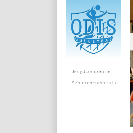
Jeugdcompetitie
Seniorencompetitie