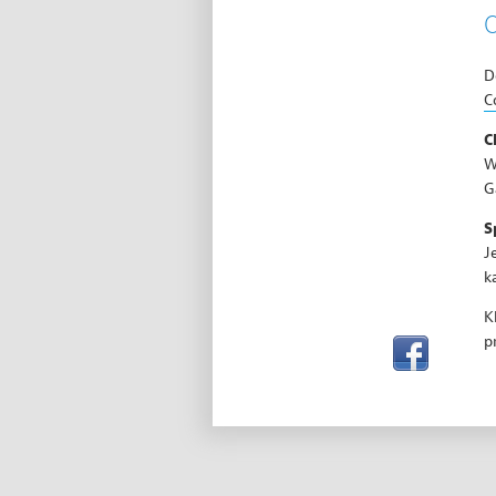
D
C
C
W
G
S
J
k
K
p