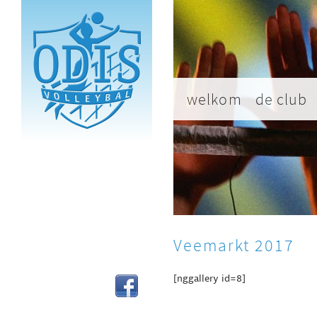
welkom
de club
Veemarkt 2017
[nggallery id=8]