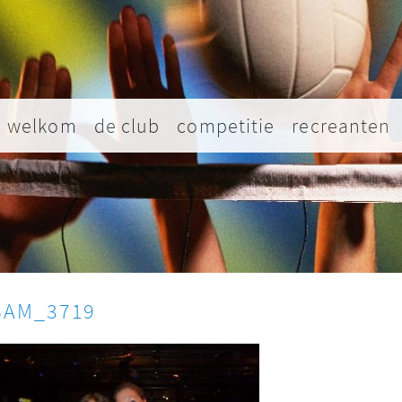
welkom
de club
competitie
recreanten
SAM_3719