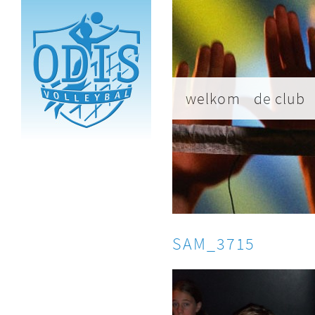
welkom
de club
SAM_3715