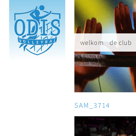
welkom
de club
SAM_3714