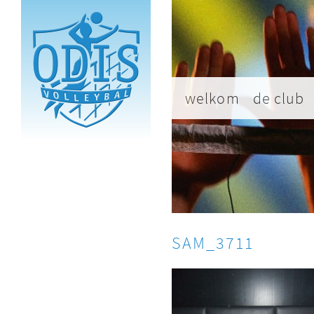
welkom
de club
SAM_3711