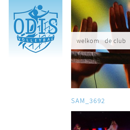
welkom
de club
SAM_3692